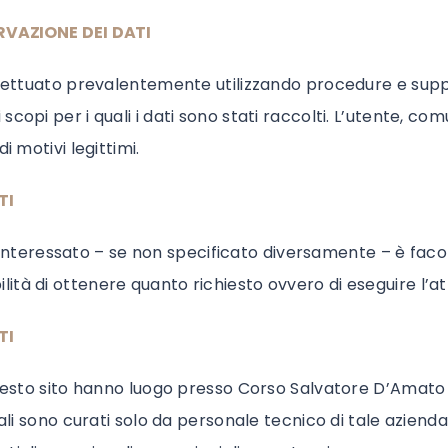
VAZIONE DEI DATI
ffettuato prevalentemente utilizzando procedure e suppo
opi per i quali i dati sono stati raccolti. L’utente, com
i motivi legittimi.
TI
ll’interessato – se non specificato diversamente – è faco
tà di ottenere quanto richiesto ovvero di eseguire l’att
TI
 questo sito hanno luogo presso Corso Salvatore D’Amat
nali sono curati solo da personale tecnico di tale azien