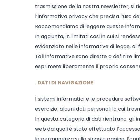
trasmissione della nostra newsletter, si ri
l’informativa privacy che precisa l’uso dei 
Raccomandiamo di leggere queste informat
In aggiunta, in limitati casi in cui si ren
evidenziato nelle informative di legge, al
Tali informative sono dirette a definire lim
esprimere liberamente il proprio consenso
. DATI DI NAVIGAZIONE
I sistemi informatici e le procedure soft
esercizio, alcuni dati personali la cui tras
In questa categoria di dati rientrano: gli indi
web dai quali è stato effettuato l’accesso o
la permanenza sulla singola pagina, l’anal