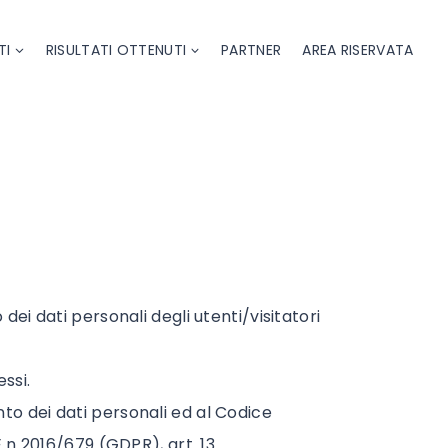
TI
RISULTATI OTTENUTI
PARTNER
AREA RISERVATA
ei dati personali degli utenti/visitatori
ssi.
to dei dati personali ed al Codice
 n 2016/679 (GDPR), art. 13.