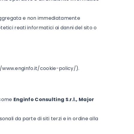
ra aggregata e non immediatamente
etici reati informatici ai danni del sito o
//www.enginfo.it/cookie-policy/
).
à come
Enginfo Consulting S.r.l., Major
nali da parte di siti terzi e in ordine alla