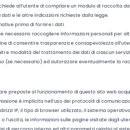
chiede all’utente di compilare un modulo di raccolta dati.
dati e le altre indicazioni richieste dalla legge.
ive prima di fornire i dati.
desse necessario raccogliere informazioni personali per al
 fine di consentire trasparenza e consapevolezza all’ute
iti e modalità del trattamento dei dati di ciascun servizio
 (se necessario) ed autorizzare eventualmente la raccolt
ware preposte al funzionamento di questo sito web acqui
missione è implicita nell’uso dei protocolli di comunicazi
rizzi IP, il tipo di browser utilizzato, il sistema operativo, 
 l’uscita, le informazioni sulle pagine visitate dagli utent
isi di percorso interno ed altri parametri relativi al si