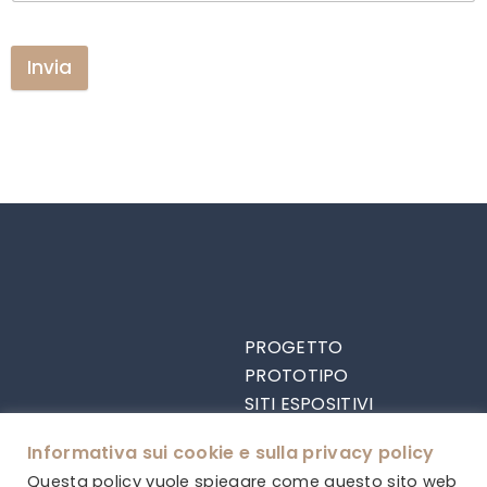
Invia
PROGETTO
PROTOTIPO
SITI ESPOSITIVI
RISULTATI OTTENUTI
Informativa sui cookie e sulla privacy policy
PARTNER
Questa policy vuole spiegare come questo sito web