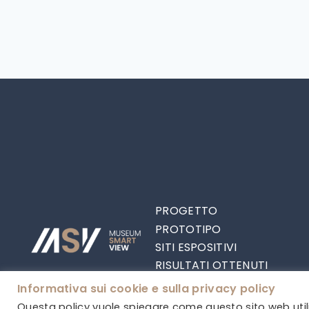
PROGETTO
PROTOTIPO
SITI ESPOSITIVI
RISULTATI OTTENUTI
PARTNER
Informativa sui cookie e sulla privacy policy
CONTATTI
Questa policy vuole spiegare come questo sito web utilizza