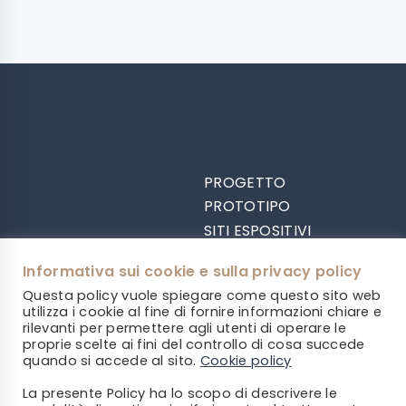
PROGETTO
PROTOTIPO
SITI ESPOSITIVI
RISULTATI OTTENUTI
Informativa sui cookie e sulla privacy policy
PARTNER
Questa policy vuole spiegare come questo sito web
CONTATTI
utilizza i cookie al fine di fornire informazioni chiare e
Social
rilevanti per permettere agli utenti di operare le
proprie scelte ai fini del controllo di cosa succede
quando si accede al sito.
Cookie policy
Facebook
Twitter
Instagram
La presente Policy ha lo scopo di descrivere le
YouTube